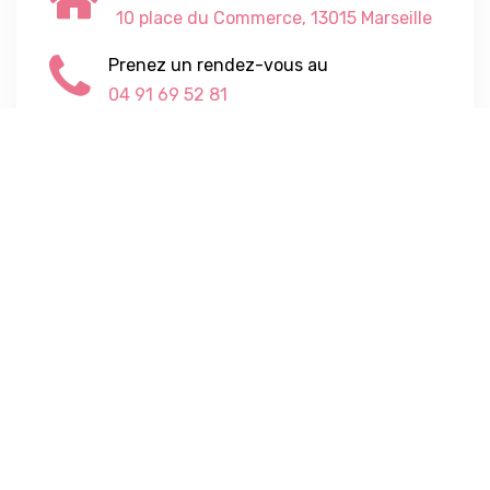
10 place du Commerce, 13015 Marseille
Prenez un rendez-vous au
04 91 69 52 81
Envoyez-nous un email
les-3-k@orange.fr
Nos horaires
Du lundi au vendredi de 9h00 - 19h00
sauf le vendredi 9h00 - 12h00
Nos locaux