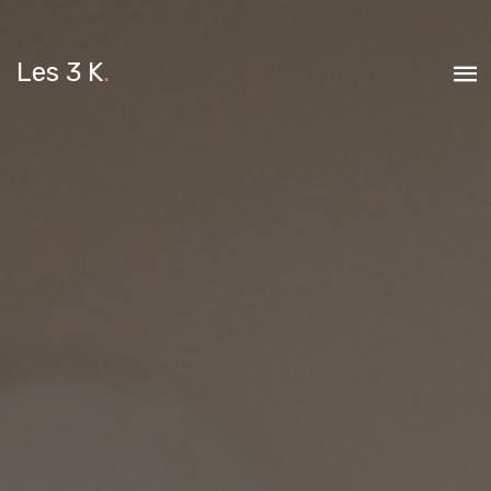
Les 3 K
.