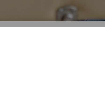
 Commerce, 13015 Marseille
 81
nge.fr