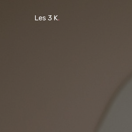
Les 3 K
.