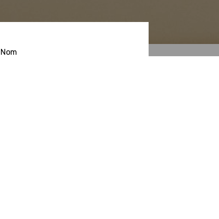
Nom
Adresse
10 place du
Téléphone
04 91 69 52
Email
les-3-k@ora